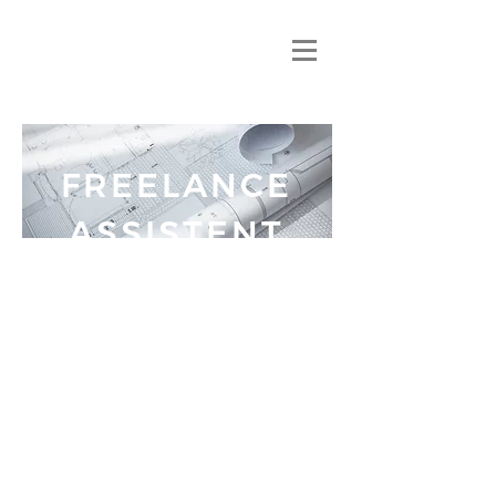
FREELANCE
ASSISTENT
ARCHITECT
&
BOUWKUNDI
G TEKENAAR