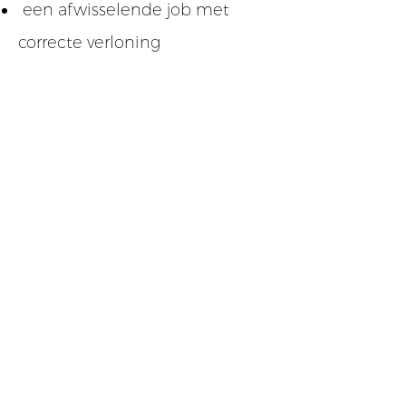
een afwisselende job met
correcte verloning
Interesse in deze job?
Stuur je motivatiebrief en CV
door naar
matthias@allinprojects.be
of voor meer informatie, bel
0475/ 68 28 56
.