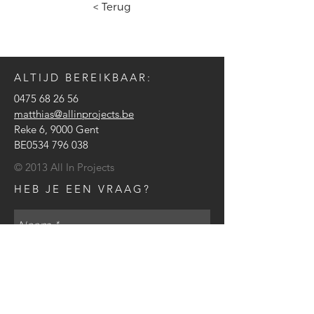
< Terug
ALTIJD BEREIKBAAR:
0475 68 26 56
matthias@allinprojects.be
Reke 6, 9000 Gent
BE0534 796 038
© 2013 All In Projects
HEB JE EEN VRAAG?